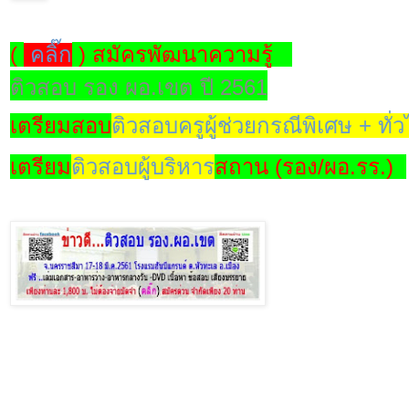
(
คลิ๊ก
) สมัครพัฒนาความรู้
ติวสอบ รอง ผอ.เขต ปี 2561
เตรียมสอบ
ติวสอบครูผู้ช่วยกรณีพิเศษ + ทั่
เตรียม
ติวสอบผู้บริหาร
สถาน (รอง/ผอ.รร.)