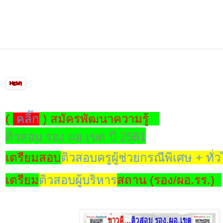
(
คลิ๊ก
) สมัครพัฒนาความรู้
ติวสอบ รอง ผอ.เขต ปี 2561
เตรียมสอบ
ติวสอบครูผู้ช่วยกรณีพิเศษ + ทั่
เตรียม
ติวสอบผู้บริหาร
สถาน (รอง/ผอ.รร.)