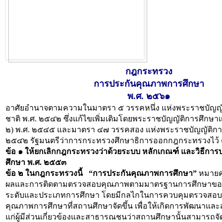
กฎกระทรวง
การประกันคุณภาพการศึกษา
พ.ศ. ๒๕๖๑
อาศัยอำนาจตามความในมาตรา ๕ วรรคหนึ่ง แห่งพระราชบัญญั
ชาติ
พ.ศ. ๒๕๔๒ ซึ่งแก้ไขเพิ่มเติมโดยพระราชบัญญัติการศึกษาแห
๒)
พ.ศ. ๒๕๔๕ และมาตรา ๔๗ วรรคสอง แห่งพระราชบัญญัติการ
๒๕๔๒ รัฐมนตรีว่าการกระทรวงศึกษาธิการออกกฎกระทรวงไว้ ดั
ข้อ ๑ ให้ยกเลิกกฎกระทรวงว่าด้วยระบบ หลักเกณฑ์ และวิธีกา
ศึกษา
พ.ศ. ๒๕๕๓
ข้อ ๒ ในกฎกระทรวงนี้
“การประกันคุณภาพการศึกษา”
หมายค
ผลและการติดตามตรวจสอบคุณภาพตามมาตรฐานการศึกษาของ
ระดับและประเภทการศึกษา โดยมีกลไกในการควบคุมตรวจสอ
คุณภาพการศึกษาที่สถานศึกษาจัดขึ้น เพื่อให้เกิดการพัฒนาและสร
แก่ผู้มีส่วนเกี่ยวข้องและสาธารณชนว่าสถานศึกษานั้นสามารถจั